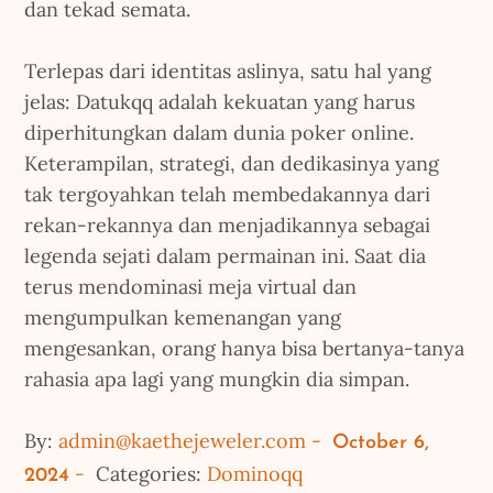
dan tekad semata.
Terlepas dari identitas aslinya, satu hal yang
jelas: Datukqq adalah kekuatan yang harus
diperhitungkan dalam dunia poker online.
Keterampilan, strategi, dan dedikasinya yang
tak tergoyahkan telah membedakannya dari
rekan-rekannya dan menjadikannya sebagai
legenda sejati dalam permainan ini. Saat dia
terus mendominasi meja virtual dan
mengumpulkan kemenangan yang
mengesankan, orang hanya bisa bertanya-tanya
rahasia apa lagi yang mungkin dia simpan.
Posted
By:
admin@kaethejeweler.com
October 6,
on
Categories:
Dominoqq
2024