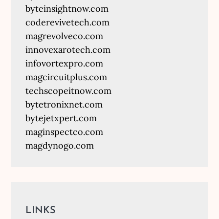
byteinsightnow.com
coderevivetech.com
magrevolveco.com
innovexarotech.com
infovortexpro.com
magcircuitplus.com
techscopeitnow.com
bytetronixnet.com
bytejetxpert.com
maginspectco.com
magdynogo.com
LINKS