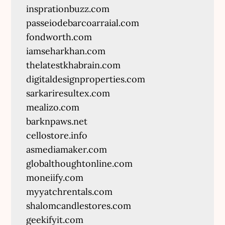
insprationbuzz.com
passeiodebarcoarraial.com
fondworth.com
iamseharkhan.com
thelatestkhabrain.com
digitaldesignproperties.com
sarkariresultex.com
mealizo.com
barknpaws.net
cellostore.info
asmediamaker.com
globalthoughtonline.com
moneiify.com
myyatchrentals.com
shalomcandlestores.com
geekifyit.com