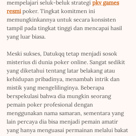
mempelajari seluk-beluk strategi
pkv games
resmi
poker. Tingkat komitmen ini
memungkinkannya untuk secara konsisten
tampil pada tingkat tinggi dan mencapai hasil
yang luar biasa.
Meski sukses, Datukqq tetap menjadi sosok
misterius di dunia poker online. Sangat sedikit
yang diketahui tentang latar belakang atau
kehidupan pribadinya, menambah intrik dan
mistik yang mengelilinginya. Beberapa
berspekulasi bahwa dia mungkin seorang
pemain poker profesional dengan
menggunakan nama samaran, sementara yang
lain percaya dia bisa menjadi pemain amatir
yang hanya menguasai permainan melalui bakat