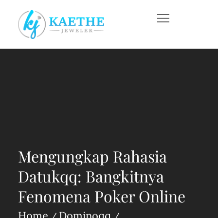
Skip
to
content
Temukan Situs Judi Online Terpercaya
Cari tahu situs judi online terpercaya yang menawarkan slot
dengan Slot Gacor
gacor untuk pengalaman bermain yang lebih menguntungkan
dan menyenangkan.
Mengungkap Rahasia
Datukqq: Bangkitnya
Fenomena Poker Online
Home
Dominoqq