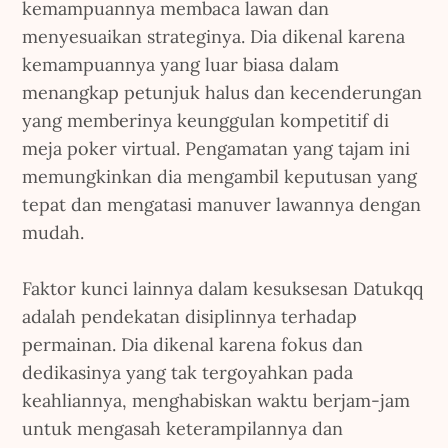
kemampuannya membaca lawan dan
menyesuaikan strateginya. Dia dikenal karena
kemampuannya yang luar biasa dalam
menangkap petunjuk halus dan kecenderungan
yang memberinya keunggulan kompetitif di
meja poker virtual. Pengamatan yang tajam ini
memungkinkan dia mengambil keputusan yang
tepat dan mengatasi manuver lawannya dengan
mudah.
Faktor kunci lainnya dalam kesuksesan Datukqq
adalah pendekatan disiplinnya terhadap
permainan. Dia dikenal karena fokus dan
dedikasinya yang tak tergoyahkan pada
keahliannya, menghabiskan waktu berjam-jam
untuk mengasah keterampilannya dan