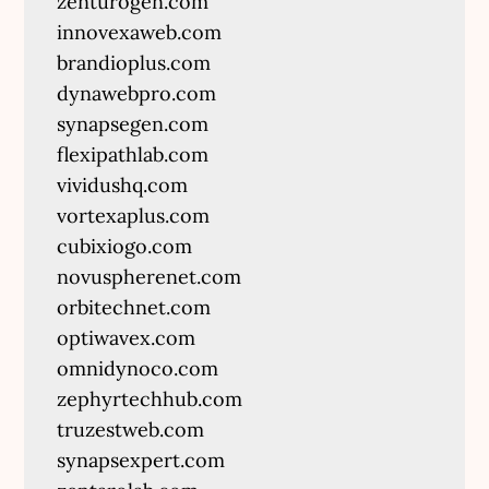
zenturogen.com
innovexaweb.com
brandioplus.com
dynawebpro.com
synapsegen.com
flexipathlab.com
vividushq.com
vortexaplus.com
cubixiogo.com
novuspherenet.com
orbitechnet.com
optiwavex.com
omnidynoco.com
zephyrtechhub.com
truzestweb.com
synapsexpert.com