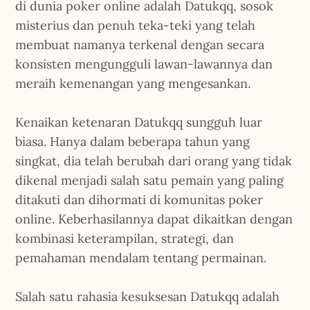
di dunia poker online adalah Datukqq, sosok
misterius dan penuh teka-teki yang telah
membuat namanya terkenal dengan secara
konsisten mengungguli lawan-lawannya dan
meraih kemenangan yang mengesankan.
Kenaikan ketenaran Datukqq sungguh luar
biasa. Hanya dalam beberapa tahun yang
singkat, dia telah berubah dari orang yang tidak
dikenal menjadi salah satu pemain yang paling
ditakuti dan dihormati di komunitas poker
online. Keberhasilannya dapat dikaitkan dengan
kombinasi keterampilan, strategi, dan
pemahaman mendalam tentang permainan.
Salah satu rahasia kesuksesan Datukqq adalah