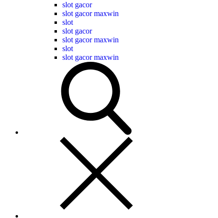
slot gacor
slot gacor maxwin
slot
slot gacor
slot gacor maxwin
slot
slot gacor maxwin