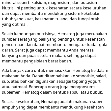
mineral seperti kalsium, magnesium, dan potasium.
Nutrisi ini penting untuk kesehatan secara keseluruhan
dan dapat membantu mendukung sistem kekebalan
tubuh yang kuat, kesehatan tulang, dan fungsi otak
yang optimal.
Selain kandungan nutrisinya, Hematqq juga merupakan
sumber serat yang baik yang penting untuk kesehatan
pencernaan dan dapat membantu mengatur kadar gula
darah. Serat juga dapat membantu Anda merasa
kenyang dan puas setelah makan, sehingga dapat
membantu pengelolaan berat badan.
Ada banyak cara untuk memasukkan Hematqq ke dalam
makanan Anda. Dapat ditambahkan ke smoothie, salad,
sup, atau bahkan digunakan sebagai topping yogurt
atau oatmeal. Beberapa orang juga mengonsumsi
suplemen Hematqq dalam bentuk kapsul atau bubuk.
Secara keseluruhan, Hematqq adalah makanan super
ampuh yang dapat membantu mendukung kesehatan