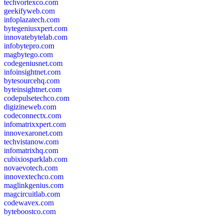
techvortexco.com
geekifyweb.com
infoplazatech.com
bytegeniusxpert.com
innovatebytelab.com
infobytepro.com
magbytego.com
codegeniusnet.com
infoinsightnet.com
bytesourcehq.com
byteinsightnet.com
codepulsetechco.com
digizineweb.com
codeconnectx.com
infomatrixxpert.com
innovexaronet.com
techvistanow.com
infomatrixhq.com
cubixiosparklab.com
novaevotech.com
innovextechco.com
maglinkgenius.com
magcircuitlab.com
codewavex.com
byteboostco.com