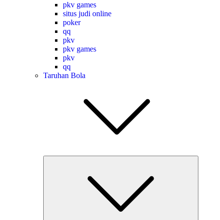
pkv games
situs judi online
poker
qq
pkv
pkv games
pkv
qq
Taruhan Bola
Expand
child
menu