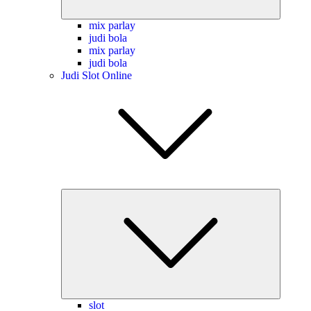
mix parlay
judi bola
mix parlay
judi bola
Judi Slot Online
Expand
child
menu
slot