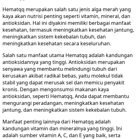
Hematqq merupakan salah satu jenis alga merah yang
kaya akan nutrisi penting seperti vitamin, mineral, dan
antioksidan. Hal ini diyakini memiliki berbagai manfaat
kesehatan, termasuk meningkatkan kesehatan jantung,
meningkatkan sistem kekebalan tubuh, dan
meningkatkan kesehatan secara keseluruhan.
Salah satu manfaat utama Hematqq adalah kandungan
antioksidannya yang tinggi. Antioksidan merupakan
senyawa yang membantu melindungi tubuh dari
kerusakan akibat radikal bebas, yaitu molekul tidak
stabil yang dapat merusak sel dan memicu penyakit
kronis. Dengan mengonsumsi makanan kaya
antioksidan, seperti Hematqq, Anda dapat membantu
mengurangi peradangan, meningkatkan kesehatan
jantung, dan meningkatkan sistem kekebalan tubuh.
Manfaat penting lainnya dari Hematqq adalah
kandungan vitamin dan mineralnya yang tinggi. Ini
adalah sumber vitamin A, C, dan E yang baik, serta