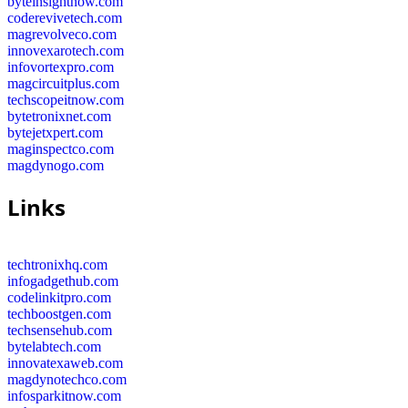
byteinsightnow.com
coderevivetech.com
magrevolveco.com
innovexarotech.com
infovortexpro.com
magcircuitplus.com
techscopeitnow.com
bytetronixnet.com
bytejetxpert.com
maginspectco.com
magdynogo.com
Links
techtronixhq.com
infogadgethub.com
codelinkitpro.com
techboostgen.com
techsensehub.com
bytelabtech.com
innovatexaweb.com
magdynotechco.com
infosparkitnow.com