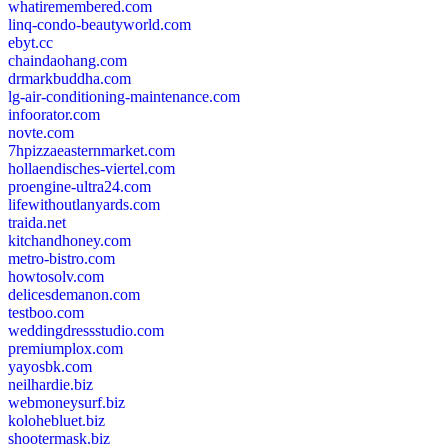
whatiremembered.com
linq-condo-beautyworld.com
ebyt.cc
chaindaohang.com
drmarkbuddha.com
lg-air-conditioning-maintenance.com
infoorator.com
novte.com
7hpizzaeasternmarket.com
hollaendisches-viertel.com
proengine-ultra24.com
lifewithoutlanyards.com
traida.net
kitchandhoney.com
metro-bistro.com
howtosolv.com
delicesdemanon.com
testboo.com
weddingdressstudio.com
premiumplox.com
yayosbk.com
neilhardie.biz
webmoneysurf.biz
kolohebluet.biz
shootermask.biz