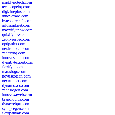
magdynotech.com
techscopehq.com
digizineplus.com
innovexaro.com
bytesourcelab.com
infosparknet.com
maxxifyitnow.com
quixifynow.com
zephyruspro.com
optipathx.com
nextronixlab.com
zentrixhq.com
innovestanet.com
dynabytexpert.com
flexifyit.com
maxxiogo.com
novusgotech.com
nextronnet.com
dynamoxco.com
zenturogen.com
innovexaweb.com
brandioplus.com
dynawebpro.com
synapsegen.com
flexipathlab.com