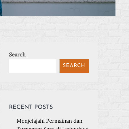
Search
SEARCH
RECENT POSTS
Menjelajahi Permainan dan
Turnamen Seru di Legendaqq