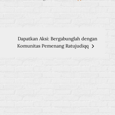
Dapatkan Aksi: Bergabunglah dengan
Komunitas Pemenang Ratujudiqq