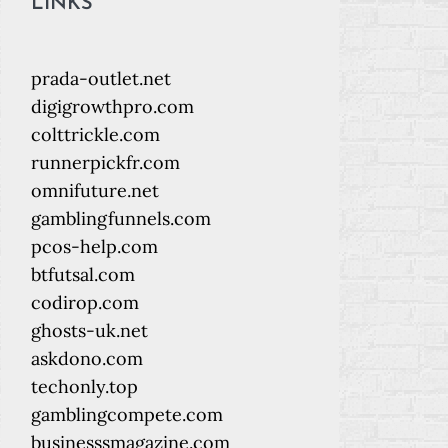
LINKS
prada-outlet.net
digigrowthpro.com
colttrickle.com
runnerpickfr.com
omnifuture.net
gamblingfunnels.com
pcos-help.com
btfutsal.com
codirop.com
ghosts-uk.net
askdono.com
techonly.top
gamblingcompete.com
businesssmagazine.com