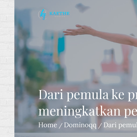
Skip
to
content
Temukan Situs Judi 
Cari tahu situs judi online terperc
menyenangkan.
Dari pemula ke p
meningkatkan pe
Home
Dominoqq
Dari pemul