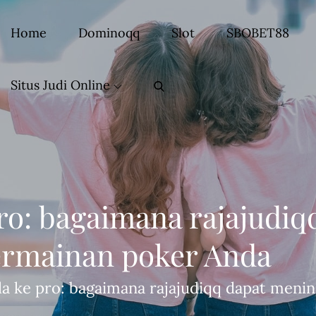
Home
Dominoqq
Slot
SBOBET88
Online Terpercaya dengan Sl
aya yang menawarkan slot gacor untuk pengalaman b
Situs Judi Online
ro: bagaimana rajajudiq
rmainan poker Anda
a ke pro: bagaimana rajajudiqq dapat meni