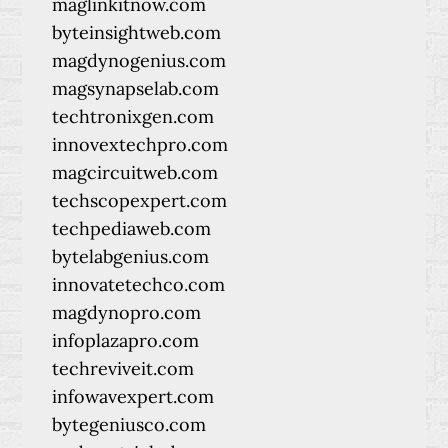
maglinkitnow.com
byteinsightweb.com
magdynogenius.com
magsynapselab.com
techtronixgen.com
innovextechpro.com
magcircuitweb.com
techscopexpert.com
techpediaweb.com
bytelabgenius.com
innovatetechco.com
magdynopro.com
infoplazapro.com
techreviveit.com
infowavexpert.com
bytegeniusco.com