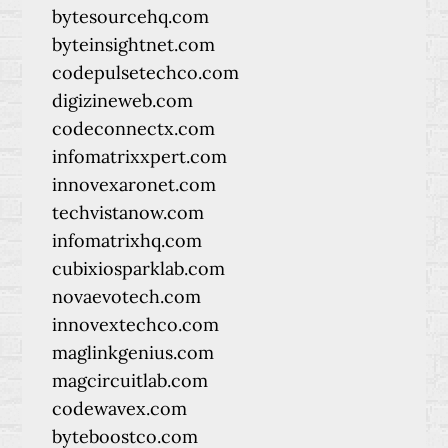
bytesourcehq.com
byteinsightnet.com
codepulsetechco.com
digizineweb.com
codeconnectx.com
infomatrixxpert.com
innovexaronet.com
techvistanow.com
infomatrixhq.com
cubixiosparklab.com
novaevotech.com
innovextechco.com
maglinkgenius.com
magcircuitlab.com
codewavex.com
byteboostco.com