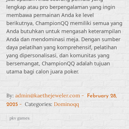
lengkap atau pro berpengalaman yang ingin
membawa permainan Anda ke level
berikutnya, ChampionQQ memiliki semua yang
Anda butuhkan untuk mengasah keterampilan
Anda dan mendominasi meja. Dengan sumber
daya pelatihan yang komprehensif, pelatihan
yang dipersonalisasi, dan komunitas yang
bersemangat, ChampionQQ adalah tujuan
utama bagi calon juara poker.
Posted
By:
admin@kaethejeweler.com
February 28,
on
Categories:
Dominoqq
2025
pkv games