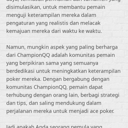
disimulasikan, untuk membantu pemain
menguji keterampilan mereka dalam
pengaturan yang realistis dan melacak
kemajuan mereka dari waktu ke waktu.
Namun, mungkin aspek yang paling berharga
dari ChampionQQ adalah komunitas pemain
yang berpikiran sama yang semuanya
berdedikasi untuk meningkatkan keterampilan
poker mereka. Dengan bergabung dengan
komunitas ChampionQQ, pemain dapat
terhubung dengan orang lain, berbagi strategi
dan tips, dan saling mendukung dalam
perjalanan mereka untuk menjadi ace poker.
Jadi apakah Anda seorang pemula yang