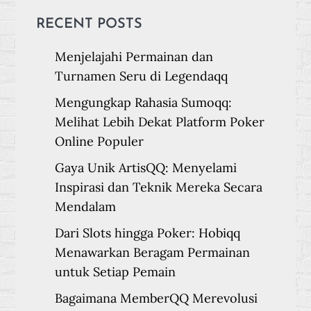
RECENT POSTS
Menjelajahi Permainan dan
Turnamen Seru di Legendaqq
Mengungkap Rahasia Sumoqq:
Melihat Lebih Dekat Platform Poker
Online Populer
Gaya Unik ArtisQQ: Menyelami
Inspirasi dan Teknik Mereka Secara
Mendalam
Dari Slots hingga Poker: Hobiqq
Menawarkan Beragam Permainan
untuk Setiap Pemain
Bagaimana MemberQQ Merevolusi