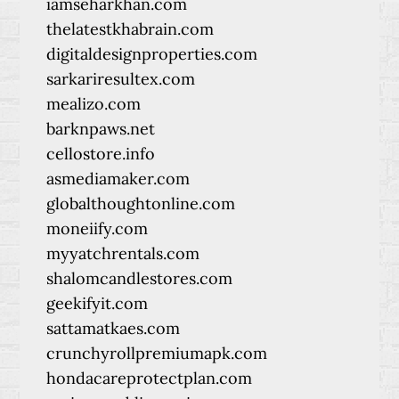
iamseharkhan.com
thelatestkhabrain.com
digitaldesignproperties.com
sarkariresultex.com
mealizo.com
barknpaws.net
cellostore.info
asmediamaker.com
globalthoughtonline.com
moneiify.com
myyatchrentals.com
shalomcandlestores.com
geekifyit.com
sattamatkaes.com
crunchyrollpremiumapk.com
hondacareprotectplan.com