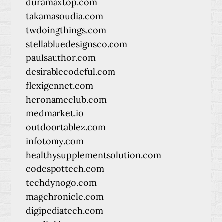
duramaxtop.com
takamasoudia.com
twdoingthings.com
stellabluedesignsco.com
paulsauthor.com
desirablecodeful.com
flexigennet.com
heronameclub.com
medmarket.io
outdoortablez.com
infotomy.com
healthysupplementsolution.com
codespottech.com
techdynogo.com
magchronicle.com
digipediatech.com