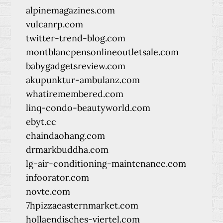
alpinemagazines.com
vulcanrp.com
twitter-trend-blog.com
montblancpensonlineoutletsale.com
babygadgetsreview.com
akupunktur-ambulanz.com
whatiremembered.com
linq-condo-beautyworld.com
ebyt.cc
chaindaohang.com
drmarkbuddha.com
lg-air-conditioning-maintenance.com
infoorator.com
novte.com
7hpizzaeasternmarket.com
hollaendisches-viertel.com