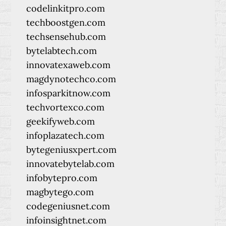
codelinkitpro.com
techboostgen.com
techsensehub.com
bytelabtech.com
innovatexaweb.com
magdynotechco.com
infosparkitnow.com
techvortexco.com
geekifyweb.com
infoplazatech.com
bytegeniusxpert.com
innovatebytelab.com
infobytepro.com
magbytego.com
codegeniusnet.com
infoinsightnet.com