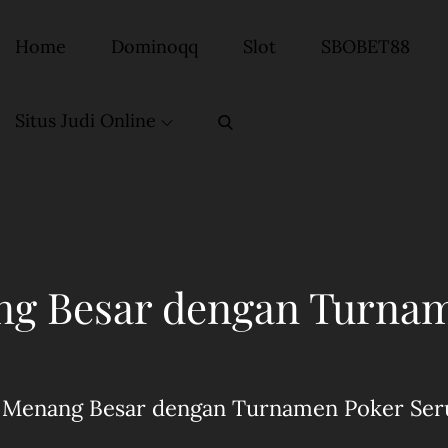
Home
Dominoqq
Slot
SBOBET88
nline Terpercaya dengan Slot 
ya yang menawarkan slot gacor untuk pengalaman ber
Situs Judi Online
ng Besar dengan Turna
h Menang Besar dengan Turnamen Poker Ser