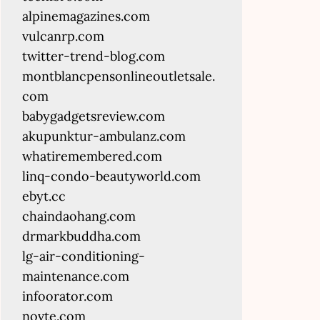
alpinemagazines.com
vulcanrp.com
twitter-trend-blog.com
montblancpensonlineoutletsale.
com
babygadgetsreview.com
akupunktur-ambulanz.com
whatiremembered.com
linq-condo-beautyworld.com
ebyt.cc
chaindaohang.com
drmarkbuddha.com
lg-air-conditioning-
maintenance.com
infoorator.com
novte.com