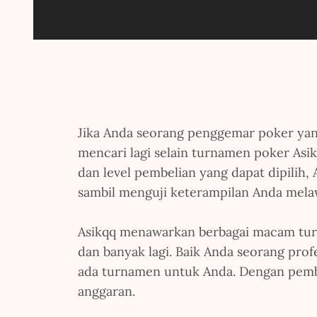
Jika Anda seorang penggemar poker yang 
mencari lagi selain turnamen poker As
dan level pembelian yang dapat dipilih
sambil menguji keterampilan Anda mela
Asikqq menawarkan berbagai macam tur
dan banyak lagi. Baik Anda seorang prof
ada turnamen untuk Anda. Dengan pembel
anggaran.