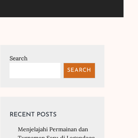
Search
SEARCH
RECENT POSTS
Menjelajahi Permainan dan
Turnamen Seru di Legendaqq