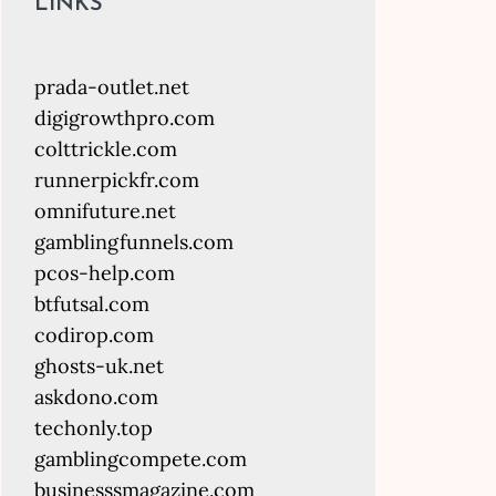
LINKS
prada-outlet.net
digigrowthpro.com
colttrickle.com
runnerpickfr.com
omnifuture.net
gamblingfunnels.com
pcos-help.com
btfutsal.com
codirop.com
ghosts-uk.net
askdono.com
techonly.top
gamblingcompete.com
businesssmagazine.com