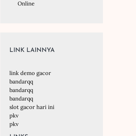
Online
LINK LAINNYA
link demo gacor
bandarqq
bandarqq
bandarqq
slot gacor hari ini
pkv
pkv