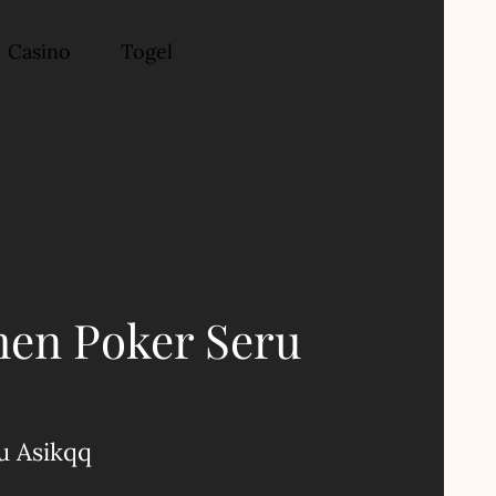
Casino
Togel
Gacor
main yang lebih menguntungkan dan
men Poker Seru
u Asikqq