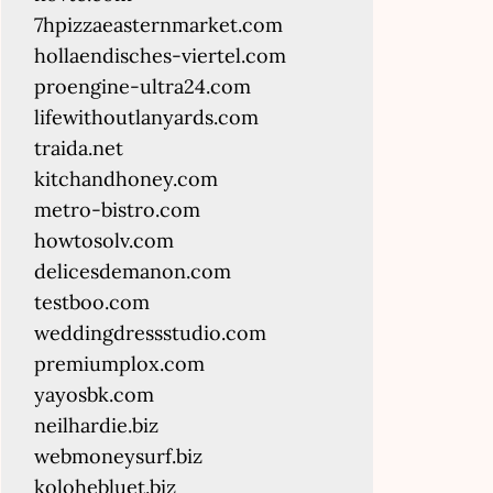
7hpizzaeasternmarket.com
hollaendisches-viertel.com
proengine-ultra24.com
lifewithoutlanyards.com
traida.net
kitchandhoney.com
metro-bistro.com
howtosolv.com
delicesdemanon.com
testboo.com
weddingdressstudio.com
premiumplox.com
yayosbk.com
neilhardie.biz
webmoneysurf.biz
kolohebluet.biz