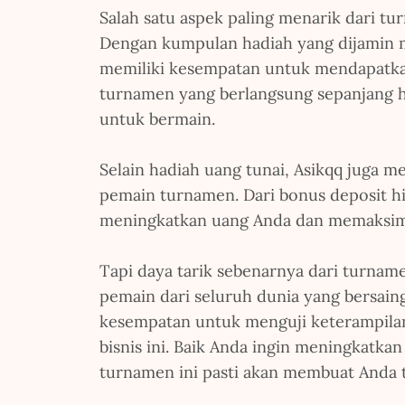
Salah satu aspek paling menarik dari t
Dengan kumpulan hadiah yang dijamin mu
memiliki kesempatan untuk mendapatkan
turnamen yang berlangsung sepanjang ha
untuk bermain.
Selain hadiah uang tunai, Asikqq juga 
pemain turnamen. Dari bonus deposit hi
meningkatkan uang Anda dan memaksim
Tapi daya tarik sebenarnya dari turnam
pemain dari seluruh dunia yang bersaing
kesempatan untuk menguji keterampila
bisnis ini. Baik Anda ingin meningkatk
turnamen ini pasti akan membuat Anda t