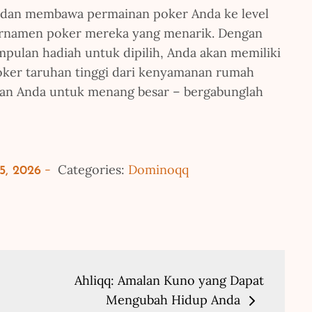
ar dan membawa permainan poker Anda ke level
 turnamen poker mereka yang menarik. Dengan
pulan hadiah untuk dipilih, Anda akan memiliki
ker taruhan tinggi dari kenyamanan rumah
tan Anda untuk menang besar – bergabunglah
Categories:
Dominoqq
5, 2026
Ahliqq: Amalan Kuno yang Dapat
Mengubah Hidup Anda