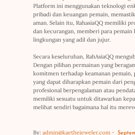
Platform ini menggunakan teknologi enk
pribadi dan keuangan pemain, memastik
aman. Selain itu, RahasiaQQ memiliki p
dan kecurangan, memberi para pemain 
lingkungan yang adil dan jujur.
Secara keseluruhan, RahAsiaQQ menguba
Dengan pilihan permainan yang beraga
komitmen terhadap keamanan pemain, p
yang dapat diharapkan pemain dari pen
profesional berpengalaman atau pendata
memiliki sesuatu untuk ditawarkan kep
melihat sendiri bagaimana hal itu merevo
Posted
By:
admin@kaethejeweler.com
Septem