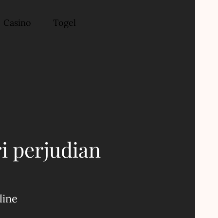
Casino
Togel
Gacor
main yang lebih menguntungkan dan
i perjudian
line