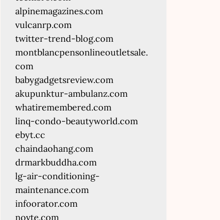
alpinemagazines.com
vulcanrp.com
twitter-trend-blog.com
montblancpensonlineoutletsale.
com
babygadgetsreview.com
akupunktur-ambulanz.com
whatiremembered.com
linq-condo-beautyworld.com
ebyt.cc
chaindaohang.com
drmarkbuddha.com
lg-air-conditioning-
maintenance.com
infoorator.com
novte.com