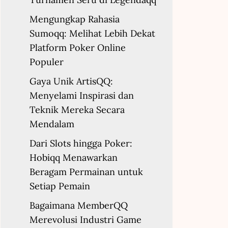
Mengungkap Rahasia
Sumoqq: Melihat Lebih Dekat
Platform Poker Online
Populer
Gaya Unik ArtisQQ:
Menyelami Inspirasi dan
Teknik Mereka Secara
Mendalam
Dari Slots hingga Poker:
Hobiqq Menawarkan
Beragam Permainan untuk
Setiap Pemain
Bagaimana MemberQQ
Merevolusi Industri Game