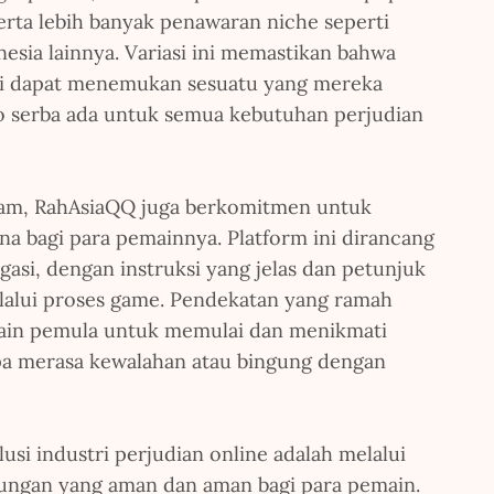
serta lebih banyak penawaran niche seperti
esia lainnya. Variasi ini memastikan bahwa
si dapat menemukan sesuatu yang mereka
ko serba ada untuk semua kebutuhan perjudian
gam, RahAsiaQQ juga berkomitmen untuk
 bagi para pemainnya. Platform ini dirancang
gasi, dengan instruksi yang jelas dan petunjuk
lui proses game. Pendekatan yang ramah
in pemula untuk memulai dan menikmati
pa merasa kewalahan atau bingung dengan
si industri perjudian online adalah melalui
ngan yang aman dan aman bagi para pemain.