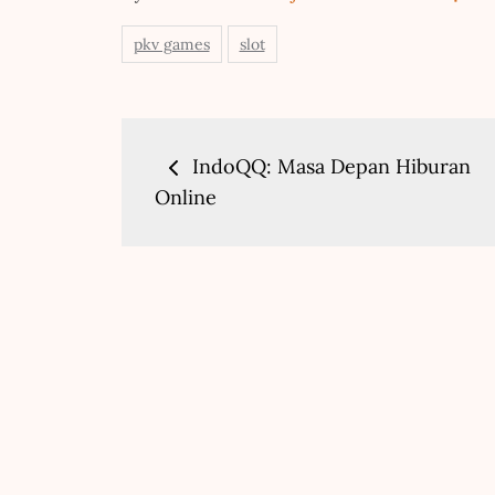
on
pkv games
slot
Post
IndoQQ: Masa Depan Hiburan
navigation
Online