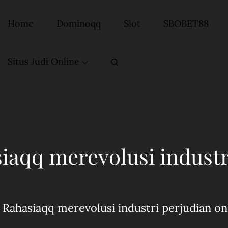
Home
Dominoqq
Slot
SBOBET88
nline Terpercaya dengan Slot 
ya yang menawarkan slot gacor untuk pengalaman ber
Situs Judi Online
aqq merevolusi industr
Rahasiaqq merevolusi industri perjudian on