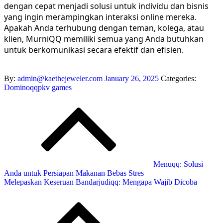
dengan cepat menjadi solusi untuk individu dan bisnis
yang ingin merampingkan interaksi online mereka.
Apakah Anda terhubung dengan teman, kolega, atau
klien, MurniQQ memiliki semua yang Anda butuhkan
untuk berkomunikasi secara efektif dan efisien.
By:
admin@kaethejeweler.com
Posted on
January 26, 2025
Categories:
Dominoqq
pkv games
Post navigation
Menuqq: Solusi
Anda untuk Persiapan Makanan Bebas Stres
Melepaskan Keseruan Bandarjudiqq: Mengapa Wajib Dicoba