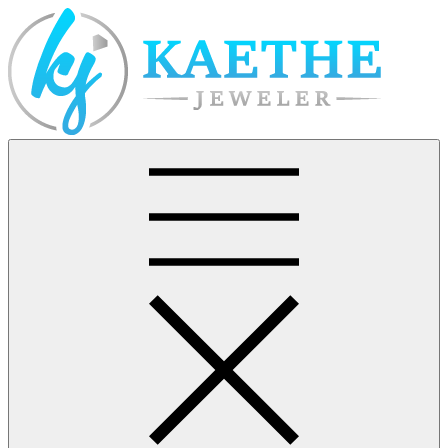
Skip to content
Temukan Situs Judi Online Terpercaya dengan Slot Gacor
Cari tahu situs judi online terpercaya yang menawarkan
slot gacor untuk pengalaman bermain yang lebih
menguntungkan dan menyenangkan.