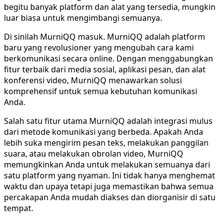
begitu banyak platform dan alat yang tersedia, mungkin
luar biasa untuk mengimbangi semuanya.
Di sinilah MurniQQ masuk. MurniQQ adalah platform
baru yang revolusioner yang mengubah cara kami
berkomunikasi secara online. Dengan menggabungkan
fitur terbaik dari media sosial, aplikasi pesan, dan alat
konferensi video, MurniQQ menawarkan solusi
komprehensif untuk semua kebutuhan komunikasi
Anda.
Salah satu fitur utama MurniQQ adalah integrasi mulus
dari metode komunikasi yang berbeda. Apakah Anda
lebih suka mengirim pesan teks, melakukan panggilan
suara, atau melakukan obrolan video, MurniQQ
memungkinkan Anda untuk melakukan semuanya dari
satu platform yang nyaman. Ini tidak hanya menghemat
waktu dan upaya tetapi juga memastikan bahwa semua
percakapan Anda mudah diakses dan diorganisir di satu
tempat.