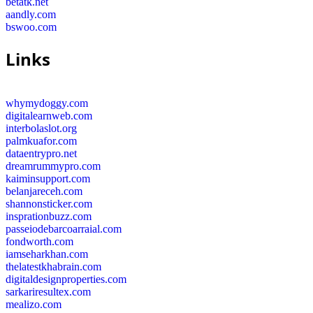
betatk.net
aandly.com
bswoo.com
Links
whymydoggy.com
digitalearnweb.com
interbolaslot.org
palmkuafor.com
dataentrypro.net
dreamrummypro.com
kaiminsupport.com
belanjareceh.com
shannonsticker.com
insprationbuzz.com
passeiodebarcoarraial.com
fondworth.com
iamseharkhan.com
thelatestkhabrain.com
digitaldesignproperties.com
sarkariresultex.com
mealizo.com